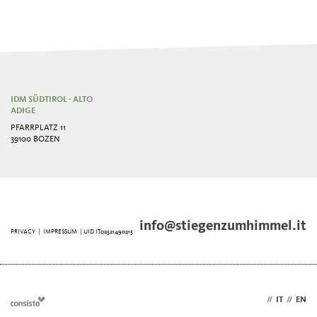
IDM SÜDTIROL - ALTO
ADIGE
PFARRPLATZ 11
39100 BOZEN
info@stiegenzumhimmel.it
PRIVACY
|
IMPRESSUM
| UID IT02521490215
DE
//
IT
//
EN