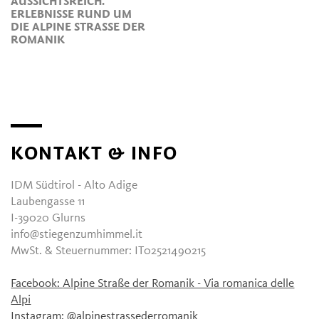
AUSSICHTSREICH.
ERLEBNISSE RUND UM
DIE ALPINE STRASSE DER R
OMANIK
KONTAKT & INFO
IDM Südtirol - Alto Adige
Laubengasse 11
I-39020 Glurns
info@stiegenzumhimmel.it
MwSt. & Steuernummer: IT02521490215
Facebook:
Alpine Straße der Romanik - Via romanica delle
Alpi
Instagram:
@alpinestrassederromanik