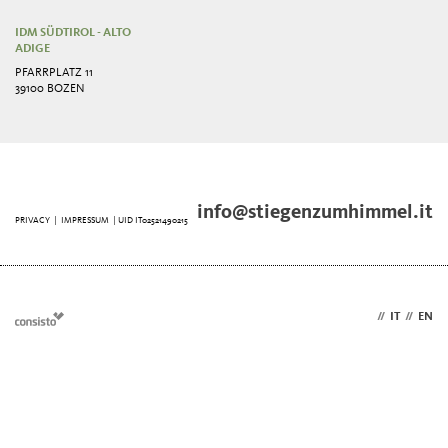
IDM SÜDTIROL - ALTO
ADIGE
PFARRPLATZ 11
39100 BOZEN
info@stiegenzumhimmel.it
PRIVACY
|
IMPRESSUM
| UID IT02521490215
DE
//
IT
//
EN