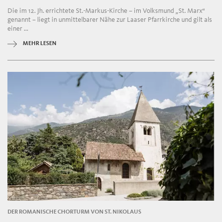
Die im 12. Jh. errichtete St.-Markus-Kirche – im Volksmund „St. Marx“
genannt – liegt in unmittelbarer Nähe zur Laaser Pfarrkirche und gilt als
einer ...
MEHR LESEN
DER ROMANISCHE CHORTURM VON ST. NIKOLAUS