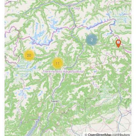
2
20
11
©
OpenStreetMap
contributors