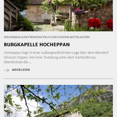
EIN EINMALIGER FRESKENZYKLUS DES HOHEN MITTELALTERS
BURGKAPELLE HOCHEPPAN
Hocheppan liegt in einer außergewöhnlichen Lage über dem Weindorf
Missian l Eppan. Von ihrer Trutzburg unter dem Gantkofel aus
überblickten die ...
MEHR LESEN