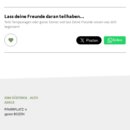
Lass deine Freunde daran teilhaben...
Teile Textpassagen oder ganze Stories und lass Deine Freunde wissen was dich
begeistert!
Teilen
IDM SÜDTIROL - ALTO
ADIGE
PFARRPLATZ 11
39100 BOZEN