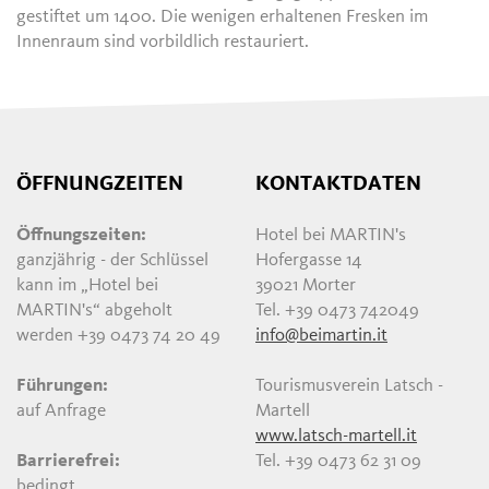
gestiftet um 1400. Die wenigen erhaltenen Fresken im
Innenraum sind vorbildlich restauriert.
ÖFFNUNGZEITEN
KONTAKTDATEN
Öffnungszeiten:
Hotel bei MARTIN's
ganzjährig - der Schlüssel
Hofergasse 14
kann im „Hotel bei
39021 Morter
MARTIN's“ abgeholt
Tel. +39 0473 742049
werden +39 0473 74 20 49
info@beimartin.it
Führungen:
Tourismusverein Latsch -
auf Anfrage
Martell
www.latsch-martell.it
Barrierefrei:
Tel. +39 0473 62 31 09
bedingt