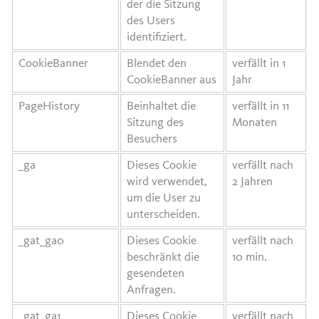
der die Sitzung
des Users
identifiziert.
CookieBanner
Blendet den
verfällt in 1
CookieBanner aus
Jahr
PageHistory
Beinhaltet die
verfällt in 11
Sitzung des
Monaten
Besuchers
_ga
Dieses Cookie
verfällt nach
wird verwendet,
2 Jahren
um die User zu
unterscheiden.
_gat_ga0
Dieses Cookie
verfällt nach
beschränkt die
10 min.
gesendeten
Anfragen.
_gat_ga1
Dieses Cookie
verfällt nach