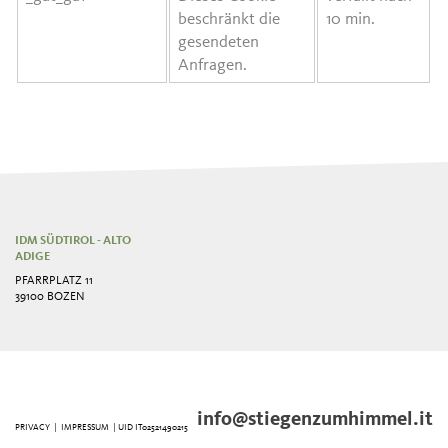
beschränkt die
10 min.
gesendeten
Anfragen.
IDM SÜDTIROL - ALTO
ADIGE
PFARRPLATZ 11
39100 BOZEN
info@stiegenzumhimmel.it
PRIVACY
|
IMPRESSUM
| UID IT02521490215