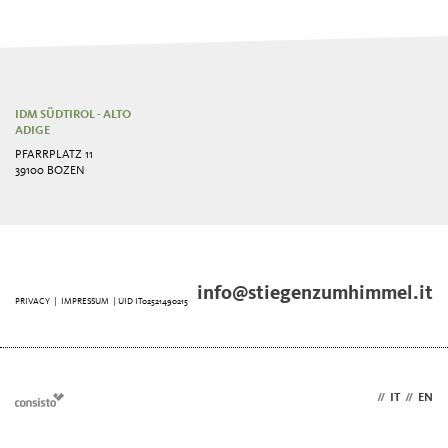
IDM SÜDTIROL - ALTO
ADIGE
PFARRPLATZ 11
39100 BOZEN
info@stiegenzumhimmel.it
PRIVACY
|
IMPRESSUM
| UID IT02521490215
DE
//
IT
//
EN