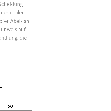
 Scheidung
n zentraler
fer Abels an
 Hinweis auf
andlung, die
-
So