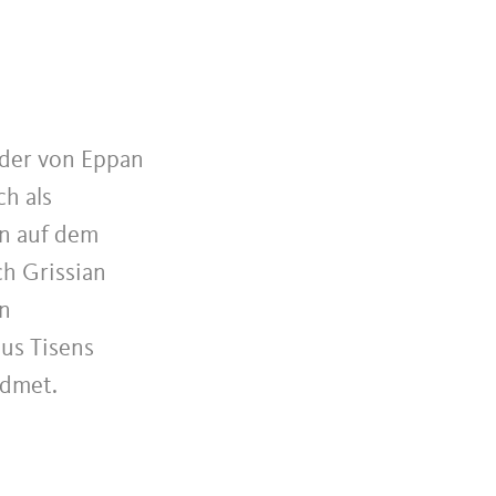
, der von Eppan
h als
in auf dem
h Grissian
en
aus Tisens
idmet.