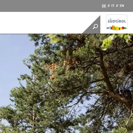
DE
//
IT
//
EN