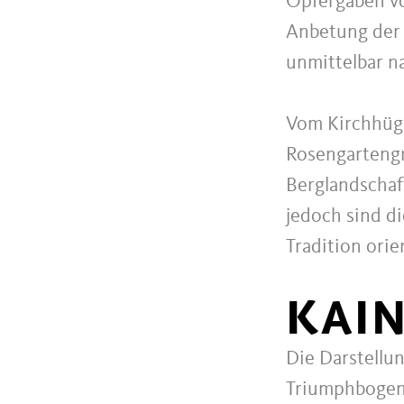
Opfergaben vo
Anbetung der 
unmittelbar n
Vom Kirchhügel
Rosengartengr
Berglandschaf
jedoch sind di
Tradition orie
KAIN
Die Darstellu
Triumphbogen 