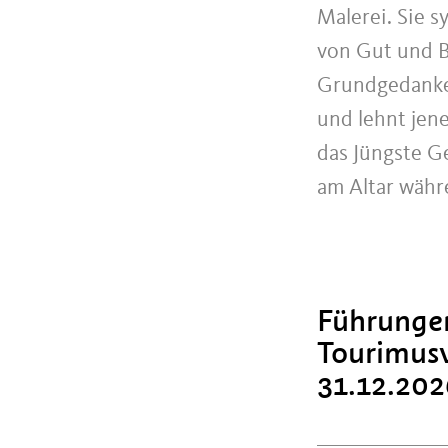
Malerei. Sie s
von Gut und Bö
Grundgedanke 
und lehnt jene
das Jüngste G
am Altar währe
Führunge
Tourimusv
31.12.202