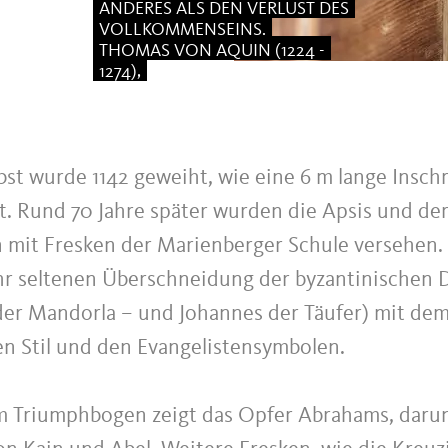
ANDERES ALS DEN VERLUST DES
VOLLKOMMENSEINS.
THOMAS VON AQUIN (1224 -
1274),
bst wurde 1142 geweiht, wie eine 6 m lange Inschri
t. Rund 70 Jahre später wurden die Apsis und de
mit Fresken der Marienberger Schule versehen
ehr seltenen Überschneidung der byzantinischen D
 der Mandorla – und Johannes der Täufer) mit de
n Stil und den Evangelistensymbolen.
m Triumphbogen zeigt das Opfer Abrahams, darun