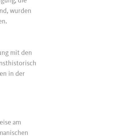
igung, die
and, wurden
en.
ung mit den
nsthistorisch
en in der
weise am
omanischen