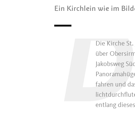
Ein Kirchlein wie im Bil
D
Die Kirche St.
über Obersirm
Jakobsweg Südt
Panoramahüge
fahren und da
lichtdurchflut
entlang diese