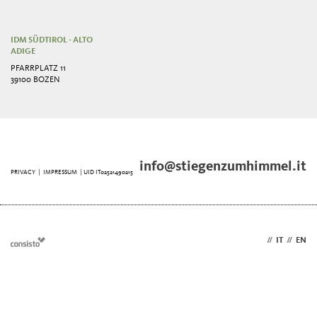
IDM SÜDTIROL - ALTO
ADIGE
PFARRPLATZ 11
39100 BOZEN
info@stiegenzumhimmel.it
PRIVACY
|
IMPRESSUM
| UID IT02521490215
DE
//
IT
//
EN