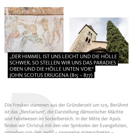
„DER HIMMEL IST UNS LEICHT UND DIE HÖLLE
SCHWER, SO STELLEN WIR UNS DAS PARADIES
OBEN UND DIE HÖLLE UNTEN VOR.“
JOHN SCOTUS ERIUGENA (815 – 877)
D
Die Fresken stammen aus der Gründerzeit um 1215. Berühmt
ist das „Bestiarium“, die Darstellung dämonischer Mächte
und Fabelwesen im Sockelbereich. In der Mitte der Apsis
finden wir Christus mit den vier Symbolen der Evangelisten,
umgeben von den zwölf – paarweise angeordneten –