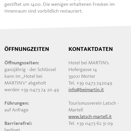
gestiftet um 1400. Die wenigen erhaltenen Fresken im
Innenraum sind vorbildlich restauriert.
ÖFFNUNGZEITEN
KONTAKTDATEN
Öffnungszeiten:
Hotel bei MARTIN's
ganzjährig - der Schlüssel
Hofergasse 14
kann im „Hotel bei
39021 Morter
MARTIN's“ abgeholt
Tel. +39 0473 742049
werden +39 0473 74 20 49
info@beimartin.it
Führungen:
Tourismusverein Latsch -
auf Anfrage
Martell
www.latsch-martell.it
Barrierefrei:
Tel. +39 0473 62 31 09
bedingt