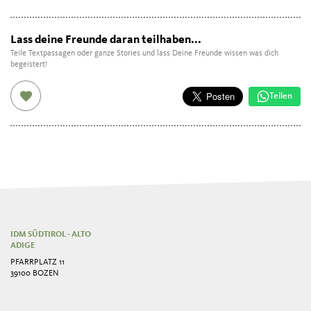
Lass deine Freunde daran teilhaben...
Teile Textpassagen oder ganze Stories und lass Deine Freunde wissen was dich
begeistert!
Teilen
IDM SÜDTIROL - ALTO
ADIGE
PFARRPLATZ 11
39100 BOZEN