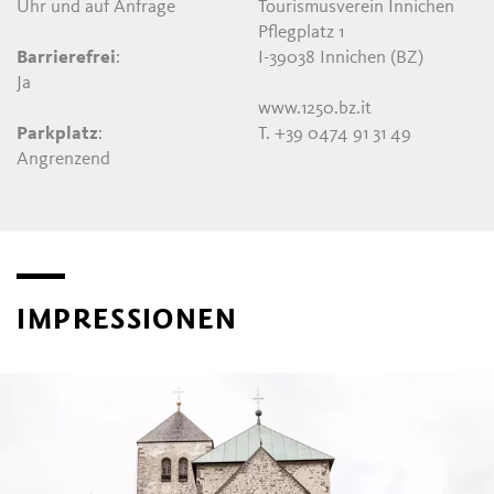
Uhr und auf Anfrage
Tourismusverein Innichen
Pflegplatz 1
Barrierefrei
:
I-39038 Innichen (BZ)
Ja
www.1250.bz.it
Parkplatz
:
T. +39 0474 91 31 49
Angrenzend
IMPRESSIONEN