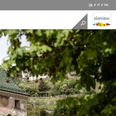
DE
//
IT
//
EN