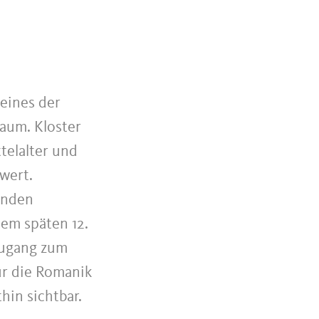
 eines der
raum. Kloster
telalter und
 wert.
enden
em späten 12.
 Zugang zum
ür die Romanik
hin sichtbar.