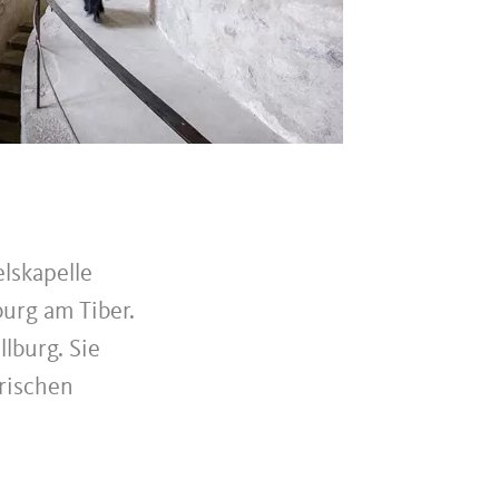
lskapelle
burg am Tiber.
llburg. Sie
̈rischen