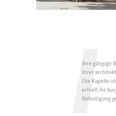
I
Ihre gängige 
ihrer architek
Die Kapelle is
erhielt ihr bu
Befestigung g