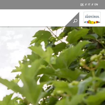
DE
//
IT
//
EN