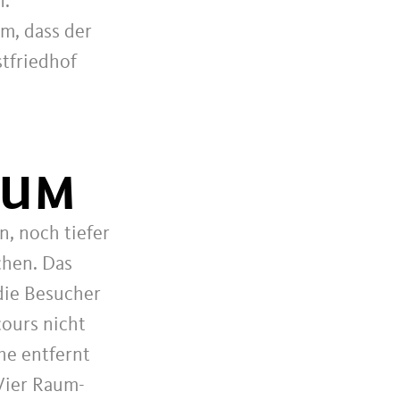
n.
m, dass der
stfriedhof
EUM
n, noch tiefer
chen. Das
die Besucher
cours nicht
he entfernt
Vier Raum-