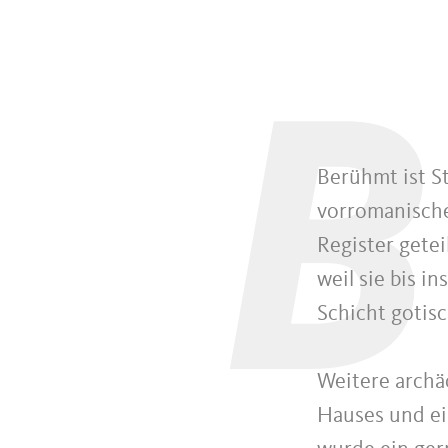
B
Berühmt ist St
vorromanische
Register getei
weil sie bis i
Schicht gotis
Weitere archä
Hauses und ei