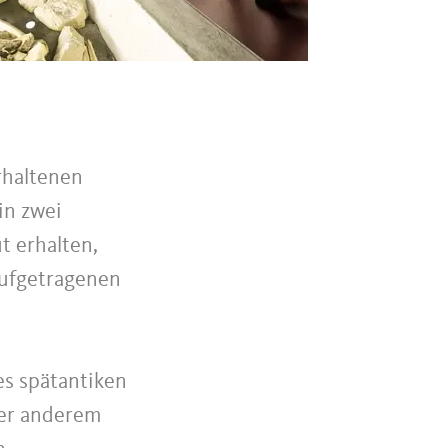
erhaltenen
in zwei
ut erhalten,
 aufgetragenen
es spätantiken
ter anderem