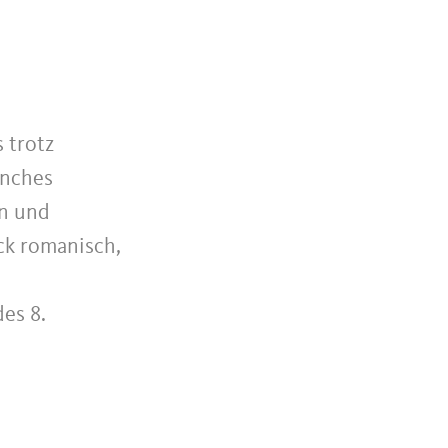
s trotz
anches
rn und
ck romanisch,
des 8.