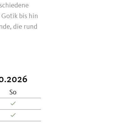
rschiedene
 Gotik bis hin
nde, die rund
10.2026
So