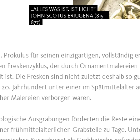
„ALLES WAS IST, IST LICHT“
JOHN SCOTUS ERIUGENA (815 –
877)
. Prokulus für seinen einzigartigen, vollständig 
n Freskenzyklus, der durch Ornamentmalereien 
lt ist. Die Fresken sind nicht zuletzt deshalb so g
ns 20. Jahrhundert unter einer im Spätmittelalter
cher Malereien verborgen waren.
ologische Ausgrabungen förderten die Reste ein
ner frühmittelalterlichen Grabstelle zu Tage. Un