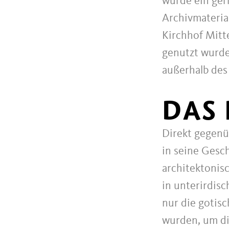
wurde ein ger
Archivmateria
Kirchhof Mitte
genutzt wurde,
außerhalb des 
DAS
Direkt gegenü
in seine Gesc
architektonis
in unterirdis
nur die gotis
wurden, um di