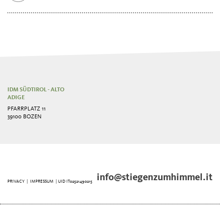
IDM SÜDTIROL - ALTO
ADIGE
PFARRPLATZ 11
39100 BOZEN
info@stiegenzumhimmel.it
PRIVACY
|
IMPRESSUM
| UID IT02521490215