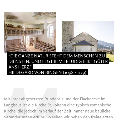
“DIE GANZE NATUR STEHT DEM MENSCHEN ZU
DIENSTEN, UND LEGT IHM FREUDIG IHRE GÜTER
ANS HERZ.”
HILDEGARD VON BINGEN (1098 - 1179)
Mit ihrer abgesetzten Rundapsis und der Flachdecke im
Langhaus ist die Kirche St. Johann eine typisch romanische
Kirche, die jedoch im Verlauf der Zeit immer neue bauliche
Veränderungen erfuhr. So sehen wir neben den freigelegten