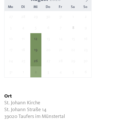
Mo
Di
Mi
Do
Fr
Sa
So
27
28
29
30
31
1
2
3
4
5
6
7
8
9
10
11
12
13
14
15
16
17
18
19
20
21
22
23
24
25
26
27
28
29
30
31
1
2
3
4
5
6
Ort
St. Johann Kirche
St. Johann Straße 14
39020 Taufers im Münstertal