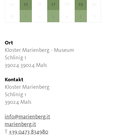
24
25
26
27
28
29
30
31
1
2
3
4
5
6
Ort
Kloster Marienberg - Museum
Schlinig 1
39024 39024 Mals
Kontakt
Kloster Marienberg
Schlinig 1
39024 Mals
info@marienberg.it
marienberg.it
T
+39 0473 834980