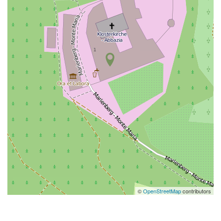
©
OpenStreetMap
contributors