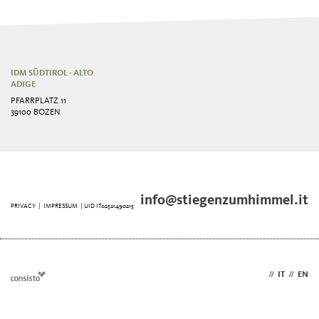
IDM SÜDTIROL - ALTO
ADIGE
PFARRPLATZ 11
39100 BOZEN
info@stiegenzumhimmel.it
PRIVACY
|
IMPRESSUM
| UID IT02521490215
DE
//
IT
//
EN