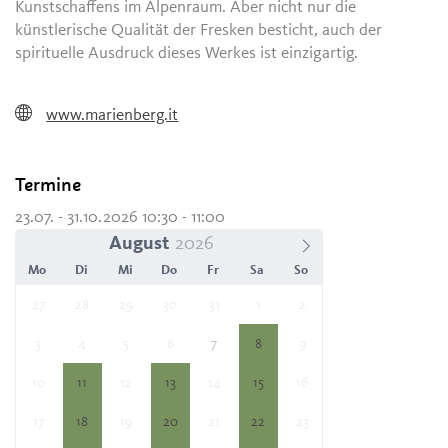
Kunstschaffens im Alpenraum. Aber nicht nur die
künstlerische Qualität der Fresken besticht, auch der
spirituelle Ausdruck dieses Werkes ist einzigartig.
www.marienberg.it
Termine
23.07. - 31.10.2026 10:30 - 11:00
August
Mo
Di
Mi
Do
Fr
Sa
So
27
28
29
30
31
1
2
3
4
5
6
7
8
9
10
11
12
13
14
15
16
17
18
19
20
21
22
23