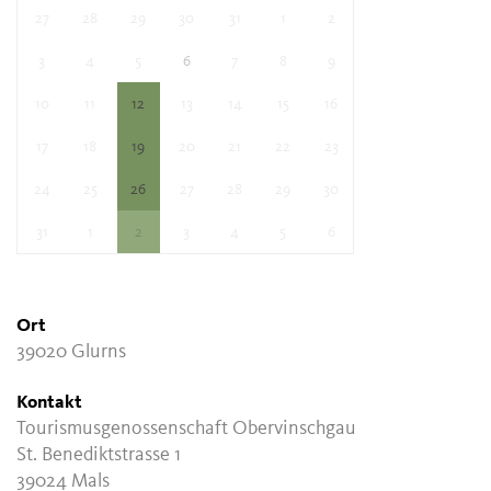
27
28
29
30
31
1
2
3
4
5
6
7
8
9
10
11
12
13
14
15
16
17
18
19
20
21
22
23
24
25
26
27
28
29
30
31
1
2
3
4
5
6
Ort
39020 Glurns
Kontakt
Tourismusgenossenschaft Obervinschgau
St. Benediktstrasse 1
39024 Mals