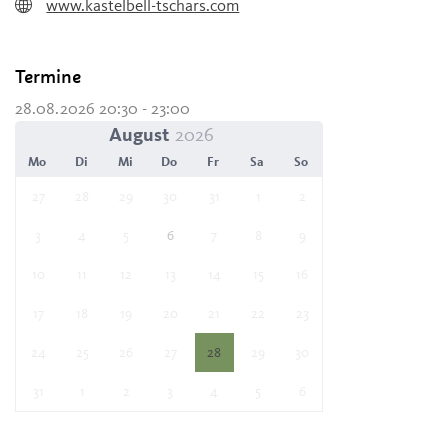
www.kastelbell-tschars.com
Termine
28.08.2026 20:30 - 23:00
August
Mo
Di
Mi
Do
Fr
Sa
So
27
28
29
30
31
1
2
3
4
5
6
7
8
9
10
11
12
13
14
15
16
17
18
19
20
21
22
23
24
25
26
27
28
29
30
31
1
2
3
4
5
6