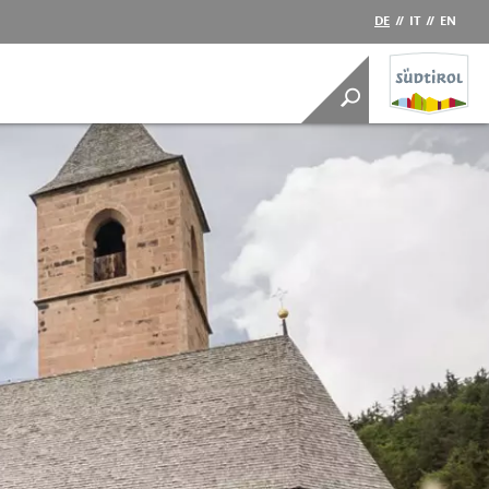
DE
//
IT
//
EN