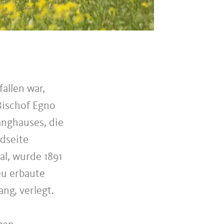
allen war,
Bischof Egno
anghauses, die
dseite
al, wurde 1891
eu erbaute
ng, verlegt.