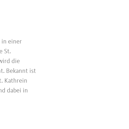
 in einer
e St.
wird die
t. Bekannt ist
t. Kathrein
nd dabei in