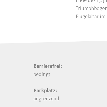
Ende des 15. 
Triumphbogen 
Flügelaltar im
Barrierefrei:
bedingt
Parkplatz:
angrenzend