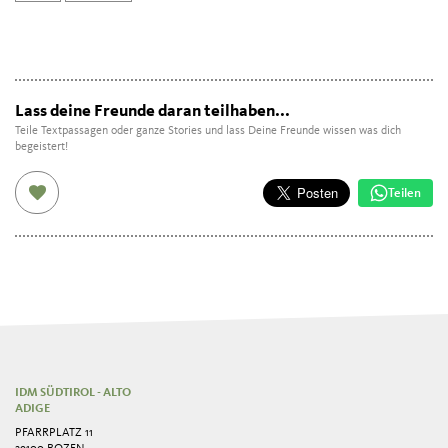
Lass deine Freunde daran teilhaben...
Teile Textpassagen oder ganze Stories und lass Deine Freunde wissen was dich
begeistert!
Teilen
IDM SÜDTIROL - ALTO
ADIGE
PFARRPLATZ 11