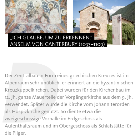
„ICH GLAUBE, UM ZU ERKENNEN.“
ANSELM VON CANTERBURY (1033–1109)
D
Der Zentralbau in Form eines griechischen Kreuzes ist im
Alpenraum sehr unüblich, er erinnert an die byzantinischen
Kreuzkuppelkirchen. Dabei wurden für den Kirchenbau im
12. Jh. ganze Mauerteile der Vorgängerkirche aus dem 9. Jh.
verwendet. Später wurde die Kirche vom Johanniterorden
als Hospizkirche genutzt. So diente etwa die
zweigeschossige Vorhalle im Erdgeschoss als
Aufenthaltsraum und im Obergeschoss als Schlafstätte für
die Pilger.