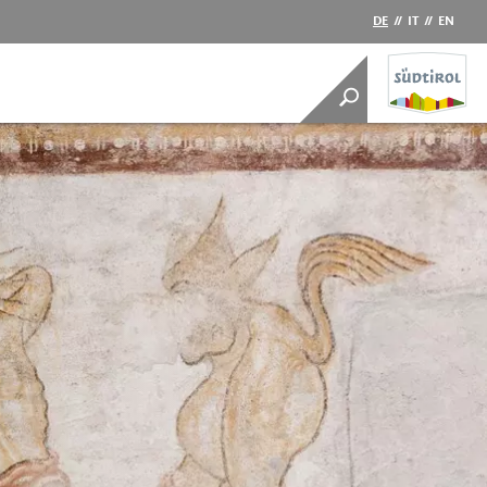
DE
//
IT
//
EN