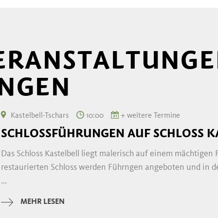
VERANSTALTUNGE
UNGEN
Kastelbell-Tschars
10:00
+ weitere Termine
SCHLOSSFÜHRUNGEN AUF SCHLOSS K
Das Schloss Kastelbell liegt malerisch auf einem mächtigen F
restaurierten Schloss werden Führngen angeboten und in 
...
MEHR LESEN