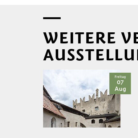
WEITERE 
AUSSTELL
Freitag
07
Aug