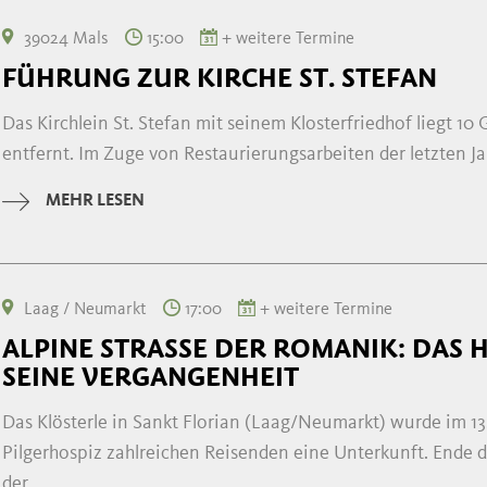
39024 Mals
15:00
+ weitere Termine
FÜHRUNG ZUR KIRCHE ST. STEFAN
Das Kirchlein St. Stefan mit seinem Klosterfriedhof liegt 
entfernt. Im Zuge von Restaurierungsarbeiten der letzten Jah
MEHR LESEN
Laag / Neumarkt
17:00
+ weitere Termine
ALPINE STRASSE DER ROMANIK: DAS HO
EINE VERGANGENHEIT
Das Klösterle in Sankt Florian (Laag/Neumarkt) wurde im 13.
Pilgerhospiz zahlreichen Reisenden eine Unterkunft. Ende des
der ...