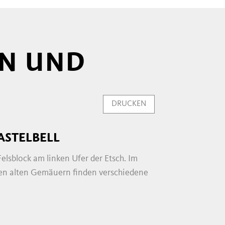
N UND
DRUCKEN
ASTELBELL
elsblock am linken Ufer der Etsch. Im
den alten Gemäuern finden verschiedene